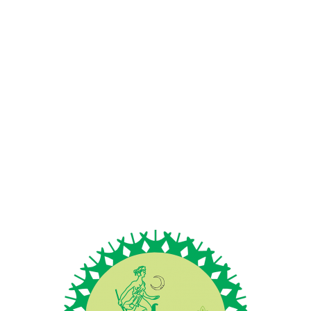
ncordo com os termos e condições estabelecidos na
Politica de Privacidade
.
*