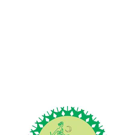
E
A POUSADA
ACOMODAÇÕES E SERVIÇOS
TOUR 360º
FE
ATENDIMENTO
Fones. (48) 9 9985-6318
+ (48) 9 9985-6318
Localização da pousada
RUA DOS EUCALIPTOS,SN – PRA
FERRUGEM, GAROPABA/SC
Política de Privacidade